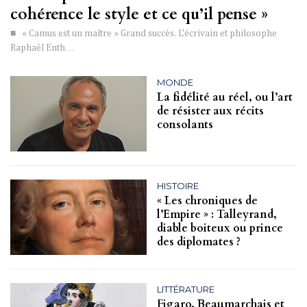
cohérence le style et ce qu’il pense »
■ « Camus est un maître » Grand succès. L’écrivain et philosophe
Raphaël Enth…
MONDE
La fidélité au réel, ou l’art
de résister aux récits
consolants
HISTOIRE
« Les chroniques de
l’Empire » : Talleyrand,
diable boiteux ou prince
des diplomates ?
LITTÉRATURE
Figaro, Beaumarchais et