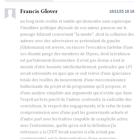
Francis Glover
16/11/25 18:16
un long texte confus et inutile qui demontre sans equivoque
l'inculture politique abyssale de son auteur. passons sur le
passage hilarant concernant "la meute", dont la collusion des
auteurs avec des adversaires se pretendant de gauche
(Gluksmann) est averee, ou encore l'evocation farfelue d'une
soi-disante purge des membres de l'Apres, dont la trahison
est parfaitement documentee: il n'est pas donne a tout le
monde d'etre honnete intellectuellement. pretendre que LFI
serait extremiste en quoi que ce soit releve d'une ignorance
totale des realites du mouvement, d'une meconnaissance
hallucinante du projet et du programme qu'il propose, et
d'une analyse simpliste aux arguments qui n'existe que dans
l'esprit un brin pueril de l'auteur. confondre la radicalite des
convictions, le respect des engagements, et le refus de toute
compromission avec d'une part les gouvernants actuels et
d'autre part avec les traitres coupable de complicite active,
avec l'extremisme, quelle qu'en soit la definition (la
reference a la CFDT ferait sourire si elle n'etait pas
consternante), est la demonstration d'une mauvaise