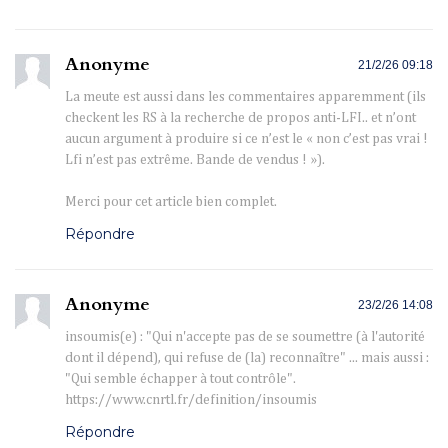
Anonyme
21/2/26 09:18
La meute est aussi dans les commentaires apparemment (ils
checkent les RS à la recherche de propos anti-LFI.. et n’ont
aucun argument à produire si ce n’est le « non c’est pas vrai !
Lfi n’est pas extrême. Bande de vendus ! »).
Merci pour cet article bien complet.
Répondre
Anonyme
23/2/26 14:08
insoumis(e) : "Qui n'accepte pas de se soumettre (à l'autorité
dont il dépend), qui refuse de (la) reconnaître" ... mais aussi :
"Qui semble échapper à tout contrôle".
https://www.cnrtl.fr/definition/insoumis
Répondre