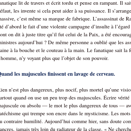
anatique lit de travers et écrit tordu et pense en rampant. Il sait
éfaut, les invente si cela peut aider à sa puissance. Il s’arran
assive, c’est même sa marque de fabrique. L’assassinat de Rab
té d’abord le fait d’une violente campagne d’insulte à l’égard
ont on dit à juste titre qu’il fut celui de la Paix, a été encou
inistres aujourd’hui ? De même personne a oublié que les ass
aine à la bouche et le couteau à la main. Le fanatique sait la 
’homme, n’y voyant plus que l’objet de son pouvoir.
uand les majuscules finissent en lavage de cerveau.
ien n’est plus dangereux, plus nocif, plus mortel qu’une vi
urtout quand on use un peu trop des majuscules. Écrire vérit
ajuscule ou absolu — le mot le plus dangereux de tous — ave
atéchisme qui trempe son encre dans le mysticisme. Les mots 
u contraire humilité. Aujourd’hui comme hier, sans doute co
ancres, jamais très loin du radiateur de la classe. « Ne cherche