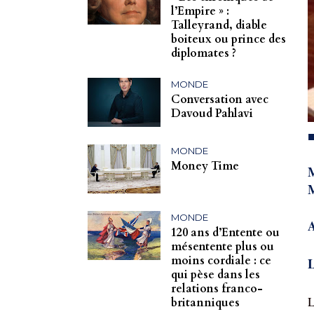
l’Empire » :
Talleyrand, diable
boiteux ou prince des
diplomates ?
MONDE
Conversation avec
Davoud Pahlavi
MONDE
Money Time
M
M
MONDE
A
120 ans d’Entente ou
mésentente plus ou
moins cordiale : ce
L
qui pèse dans les
relations franco-
L
britanniques