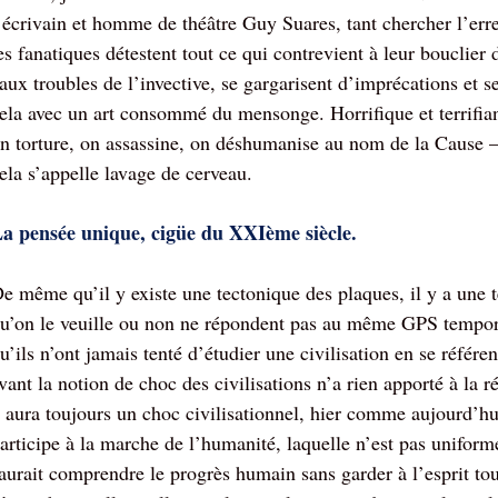
’écrivain et homme de théâtre Guy Suares, tant chercher l’erreu
es fanatiques détestent tout ce qui contrevient à leur bouclier
aux troubles de l’invective, se gargarisent d’imprécations et se
ela avec un art consommé du mensonge. Horrifique et terrifia
n torture, on assassine, on déshumanise au nom de la Caus
ela s’appelle lavage de cerveau.
a pensée unique, cigüe du XXIème siècle.
e même qu’il y existe une tectonique des plaques, il y a une 
u’on le veuille ou non ne répondent pas au même GPS tempore
u’ils n’ont jamais tenté d’étudier une civilisation en se référ
vant la notion de choc des civilisations n’a rien apporté à la r
 aura toujours un choc civilisationnel, hier comme aujourd’h
articipe à la marche de l’humanité, laquelle n’est pas uniform
aurait comprendre le progrès humain sans garder à l’esprit to