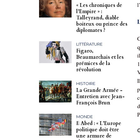
l
« Les chroniques de
l’Empire » :
Talleyrand, diable
L
boiteux ou prince des
diplomates ?
C
LITTÉRATURE
q
Figaro,
i
Beaumarchais et les
prémices de la
1
révolution
V
I
HISTOIRE
p
La Grande Armée -
Entretien avec Jean-
c
François Brun
d
P
MONDE
F. Abed : « L’Europe
politique doit être
C
une armure de