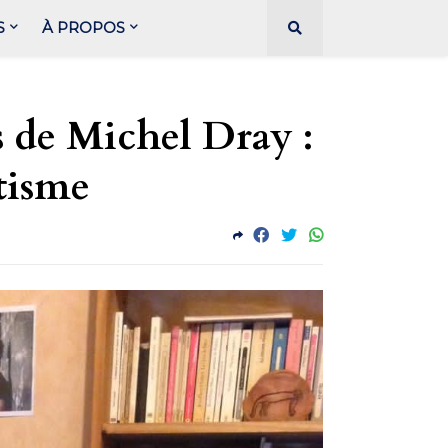
S
À PROPOS
s de Michel Dray :
tisme