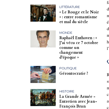
f
LITTÉRATURE
d
« Le Rouge et le Noir
m
» : entre romantisme
é
et mal du siècle
d
MONDE
m
Raphaël Enthoven : «
h
J’ai vécu ce 7 octobre
comme un
l
changement
d’époque »
Q
POLITIQUE
Gérontocratie ?
R
s
m
HISTOIRE
c
La Grande Armée -
a
Entretien avec Jean-
François Brun
c