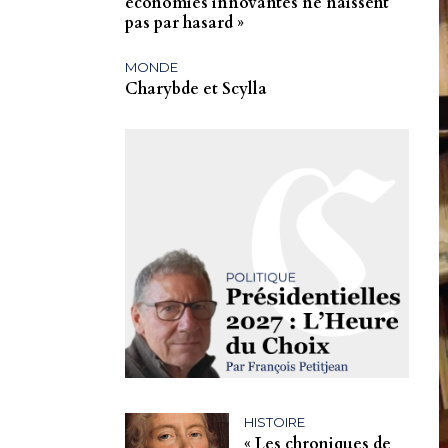
économies innovantes ne naissent
pas par hasard »
MONDE
Charybde et Scylla
HISTOIRE
« Les chroniques de