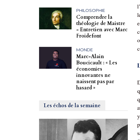
l
PHILOSOPHIE
l
Comprendre la
e
théologie de Maistre
- Entretien avec Marc
c
Froidefont
o
c
MONDE
Marc-Alain
Boucicault : « Les
L
économies
innovantes ne
naissent pas par
D
hasard »
q
q
Les échos de la semaine
a
y
p
s