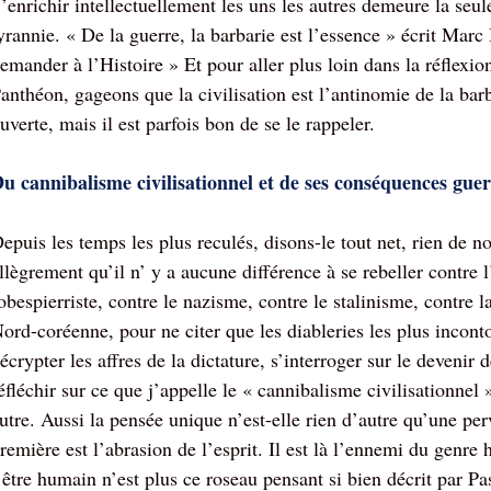
’enrichir intellectuellement les uns les autres demeure la seu
yrannie. « De la guerre, la barbarie est l’essence » écrit Marc
emander à l’Histoire » Et pour aller plus loin dans la réflexio
anthéon, gageons que la civilisation est l’antinomie de la barb
uverte, mais il est parfois bon de se le rappeler.
u cannibalisme civilisationnel et de ses conséquences guer
epuis les temps les plus reculés, disons-le tout net, rien de n
llègrement qu’il n’ y a aucune différence à se rebeller contre 
obespierriste, contre le nazisme, contre le stalinisme, contre l
ord-coréenne, pour ne citer que les diableries les plus inconto
écrypter les affres de la dictature, s’interroger sur le deven
éfléchir sur ce que j’appelle le « cannibalisme civilisationnel 
utre. Aussi la pensée unique n’est-elle rien d’autre qu’une per
remière est l’abrasion de l’esprit. Il est là l’ennemi du genre
’être humain n’est plus ce roseau pensant si bien décrit par P