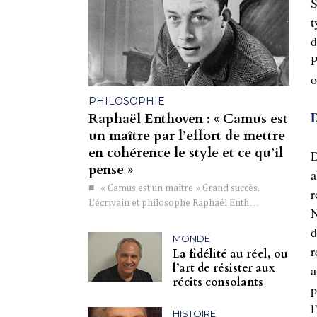
S
t
d
P
o
PHILOSOPHIE
D
Raphaël Enthoven : « Camus est
un maître par l’effort de mettre
en cohérence le style et ce qu’il
D
pense »
a
■ « Camus est un maître » Grand succès.
r
L’écrivain et philosophe Raphaël Enth…
N
d
MONDE
r
La fidélité au réel, ou
l’art de résister aux
a
récits consolants
p
l
HISTOIRE