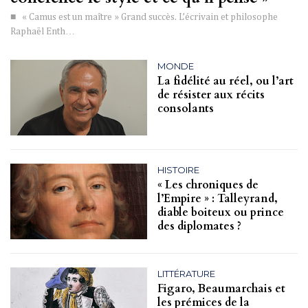
■ « Camus est un maître » Grand succès. L’écrivain et philosophe
Raphaël Enth…
MONDE
La fidélité au réel, ou l’art
de résister aux récits
consolants
HISTOIRE
« Les chroniques de
l’Empire » : Talleyrand,
diable boiteux ou prince
des diplomates ?
LITTÉRATURE
Figaro, Beaumarchais et
les prémices de la