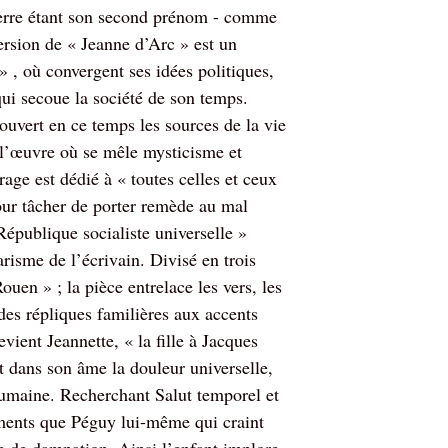
ierre étant son second prénom - comme
ersion de « Jeanne d’Arc » est un
 , où convergent ses idées politiques,
ui secoue la société de son temps.
rouvert en ce temps les sources de la vie
 l’œuvre où se mêle mysticisme et
rage est dédié à « toutes celles et ceux
pour tâcher de porter remède au mal
République socialiste universelle »
arisme de l’écrivain. Divisé en trois
uen » ; la pièce entrelace les vers, les
 des répliques familières aux accents
ent Jeannette, « la fille à Jacques
 et dans son âme la douleur universelle,
humaine. Recherchant Salut temporel et
rments que Péguy lui-même qui craint