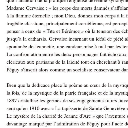
que l’abandon de la pratique religieuse devienne synonym
Madame Gervaise : « les corps des morts damnés s’affolan
à la flamme éternelle ; mon Dieu, donnez mon corps à la f
tragédie classique, principalement cornélienne, est percept
penser à ceux de « Tite et Bérénice » où la tension des éch
jusqu’à la catharsis. Gervaise incarnant un idéal de piété a
spontanée de Jeannette, une candeur mise à mal par les ten
La confrontation entre les deux personnages fait écho aux 
cléricaux aux partisans de la laïcité tout en cherchant à r
Péguy s’inscrit alors comme un socialiste conservateur dan
Bien que la dédicace place le poème au cœur de la mystique 
la fois, de la mystique de la patrie française et de la myst
1897 cristallise les germes de ses engagements futurs, aus
sera qu’en 1910 avec « La tapisserie de Sainte Geneviève 
Le mystère de la charité de Jeanne d’Arc » que l’aventure s
davantage marqué par l’admiration de Péguy pour l’acte de 