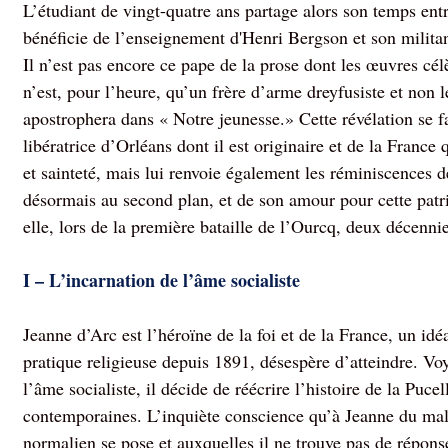
L’étudiant de vingt-quatre ans partage alors son temps ent
bénéficie de l’enseignement d'Henri Bergson et son militan
Il n’est pas encore ce pape de la prose dont les œuvres célè
n’est, pour l’heure, qu’un frère d’arme dreyfusiste et non l
apostrophera dans « Notre jeunesse.» Cette révélation se fa
libératrice d’Orléans dont il est originaire et de la France
et sainteté, mais lui renvoie également les réminiscences 
désormais au second plan, et de son amour pour cette patr
elle, lors de la première bataille de l’Ourcq, deux décennie
I – L’incarnation de l’âme socialiste
Jeanne d’Arc est l’héroïne de la foi et de la France, un id
pratique religieuse depuis 1891, désespère d’atteindre. Voy
l’âme socialiste, il décide de réécrire l’histoire de la Puc
contemporaines. L’inquiète conscience qu’à Jeanne du mal p
normalien se pose et auxquelles il ne trouve pas de répons