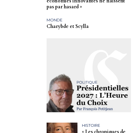
économies innovantes ne naissent
pas par hasard »
MONDE
Charybde et Scylla
HISTOIRE
« Les chroniques de