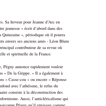
es. Sa ferveur pour Jeanne d’Arc en
re jeunesse » écrit d’abord dans des
a Quinzaine », périodique où il pourra
nts envers ses anciens amis - Léon Blum
principal contributeur de sa revue où
elle et spirituelle de la France.
te, Péguy annonce rapidement vouloir
ns « De la Grippe. » Il a également à
dans « Casse-cou » ou encore « Réponse
nfond avec l’athéisme, le refus du
naire consiste à la déconstruction des
onformisme. Aussi, l’anticléricalisme qui
désarçonne Péguy qu’il envisage comme