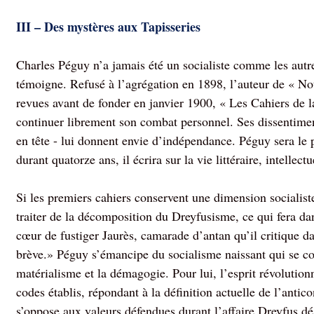
III – Des mystères aux Tapisseries
Charles Péguy n’a jamais été un socialiste comme les autr
témoigne. Refusé à l’agrégation en 1898, l’auteur de « Not
revues avant de fonder en janvier 1900, « Les Cahiers de l
continuer librement son combat personnel. Ses dissentime
en tête - lui donnent envie d’indépendance. Péguy sera le 
durant quatorze ans, il écrira sur la vie littéraire, intellectu
Si les premiers cahiers conservent une dimension socialis
traiter de la décomposition du Dreyfusisme, ce qui fera da
cœur de fustiger Jaurès, camarade d’antan qu’il critique 
brève.» Péguy s’émancipe du socialisme naissant qui se co
matérialisme et la démagogie. Pour lui, l’esprit révolution
codes établis, répondant à la définition actuelle de l’antic
s’oppose aux valeurs défendues durant l’affaire Dreyfus 