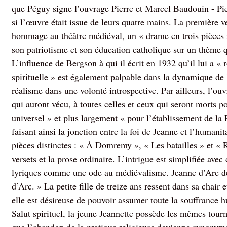
que Péguy signe l’ouvrage Pierre et Marcel Baudouin - P
si l’œuvre était issue de leurs quatre mains. La première v
hommage au théâtre médiéval, un « drame en trois pièces »
son patriotisme et son éducation catholique sur un thème q
L’influence de Bergson à qui il écrit en 1932 qu’il lui a « 
spirituelle » est également palpable dans la dynamique de
réalisme dans une volonté introspective. Par ailleurs, l’ouv
qui auront vécu, à toutes celles et ceux qui seront morts 
universel » et plus largement « pour l’établissement de la 
faisant ainsi la jonction entre la foi de Jeanne et l’humanit
pièces distinctes : « À Domremy », « Les batailles » et « Ro
versets et la prose ordinaire. L’intrigue est simplifiée avec
lyriques comme une ode au médiévalisme. Jeanne d’Arc devi
d’Arc. » La petite fille de treize ans ressent dans sa chair
elle est désireuse de pouvoir assumer toute la souffrance 
Salut spirituel, la jeune Jeannette possède les mêmes tou