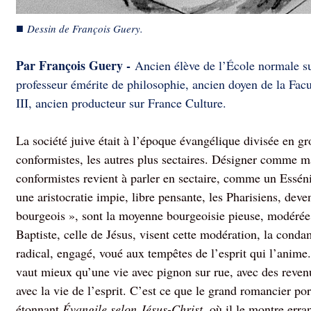
■
Dessin de François Guery.
P
ar François Guery -
Ancien élève de l’École normale s
professeur émérite de philosophie, ancien doyen de la Facu
III, ancien producteur sur France Culture.
La société juive était à l’époque évangélique divisée en gro
conformistes, les autres plus sectaires. Désigner comme m
conformistes revient à parler en sectaire, comme un Essé
une aristocratie impie, libre pensante, les Pharisiens, de
bourgeois », sont la moyenne bourgeoisie pieuse, modérée
Baptiste, celle de Jésus, visent cette modération, la c
radical, engagé, voué aux tempêtes de l’esprit qui l’anim
vaut mieux qu’une vie avec pignon sur rue, avec des revenu
avec la vie de l’esprit. C’est ce que le grand romancier p
étonnant
Évangile selon Jésus-Christ
, où il le montre erra