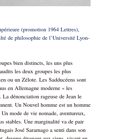
upérieure (promotion 1964 Lettres),
lté de philosophie de l’Université Lyon-
upes bien distincts, les uns plus
audits les deux groupes les plus
nien ou un Zélote. Les Sadducéens sont
venus en Allemagne moderne « les
. La dénonciation rageuse de Jean le
ondamnent. Un Nouvel homme est un homme
e. Un mode de vie nomade, aventureux,
s stables. Une marginalité va de pair
ortugais José Saramago a senti dans son
nt, devenu étranger aux siens, vivant en