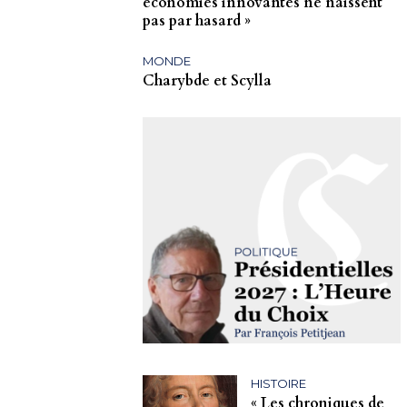
économies innovantes ne naissent
pas par hasard »
MONDE
Charybde et Scylla
HISTOIRE
« Les chroniques de