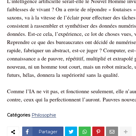
L’intelligence artificielle serait-elle le Nouvel Homme invu
faiblesses de vivant ? On a envie de répondre « foutaises 
saxons, va à la vitesse de l’éclair pour effectuer des tâches
consistent à rassembler et synthétiser des données numéri
données. Est-ce cela, l’expérience, ce lot de choses vues, 
Reprendre ce que des bureaucrates ont décidé de numériser,
rapide, fabriquer un abstract, est-ce juger ? Computer, est-
connaissance a de pauvre, répétitif, multiplié et extrapol
nouveau, ni un homme tout court, mais un robot miracle, un
futurs, hélas, donnera la supériorité sans la qualité.
Comme l’IA ne vit pas, et fonctionne seulement, elle n’aur
contre, ceux qui la perfectionnent l’auront. Pauvres nouv
Catégories
Philosophie
Partager