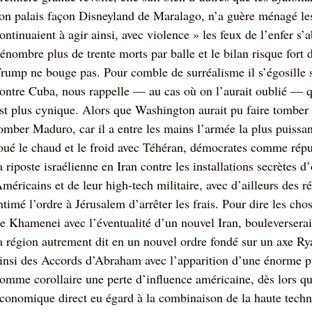
on palais façon Disneyland de Maralago, n’a guère ménagé les 
ontinuaient à agir ainsi, avec violence » les feux de l’enfer s’
énombre plus de trente morts par balle et le bilan risque fort 
rump ne bouge pas. Pour comble de surréalisme il s’égosille 
ontre Cuba, nous rappelle — au cas où on l’aurait oublié — 
st plus cynique. Alors que Washington aurait pu faire tomber l
omber Maduro, car il a entre les mains l’armée la plus puissa
oué le chaud et le froid avec Téhéran, démocrates comme répub
a riposte israélienne en Iran contre les installations secrètes
méricains et de leur high-tech militaire, avec d’ailleurs des 
ntimé l’ordre à Jérusalem d’arrêter les frais. Pour dire les ch
e Khamenei avec l’éventualité d’un nouvel Iran, bouleverserai
a région autrement dit en un nouvel ordre fondé sur un axe R
insi des Accords d’Abraham avec l’apparition d’une énorme p
omme corollaire une perte d’influence américaine, dès lors qu
conomique direct eu égard à la combinaison de la haute techno