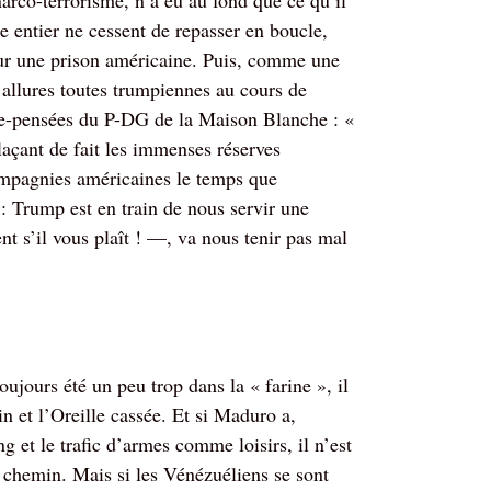
arco-terrorisme, n’a eu au fond que ce qu’il
 entier ne cessent de repasser en boucle,
ur une prison américaine. Puis, comme une
x allures toutes trumpiennes au cours de
ère-pensées du P-DG de la Maison Blanche : «
çant de fait les immenses réserves
compagnies américaines le temps que
: Trump est en train de nous servir une
t s’il vous plaît ! —, va nous tenir pas mal
ujours été un peu trop dans la « farine », il
 et l’Oreille cassée. Et si Maduro a,
 et le trafic d’armes comme loisirs, il n’est
 chemin. Mais si les Vénézuéliens se sont