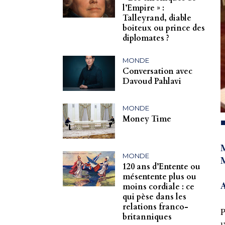
l’Empire » :
Talleyrand, diable
boiteux ou prince des
diplomates ?
MONDE
Conversation avec
Davoud Pahlavi
MONDE
Money Time
M
MONDE
M
120 ans d’Entente ou
mésentente plus ou
A
moins cordiale : ce
qui pèse dans les
relations franco-
P
britanniques