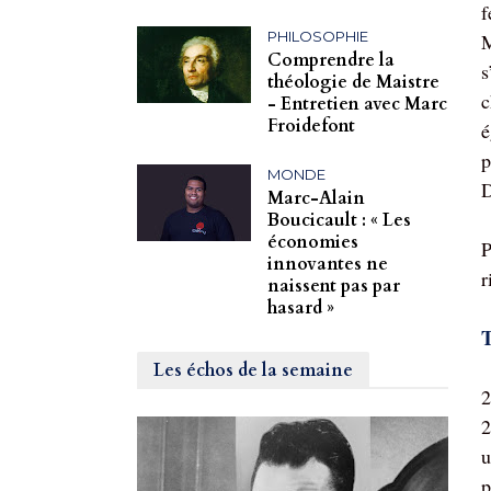
f
PHILOSOPHIE
M
Comprendre la
s
théologie de Maistre
c
- Entretien avec Marc
Froidefont
é
p
MONDE
D
Marc-Alain
Boucicault : « Les
économies
P
innovantes ne
r
naissent pas par
hasard »
T
Les échos de la semaine
2
2
u
p