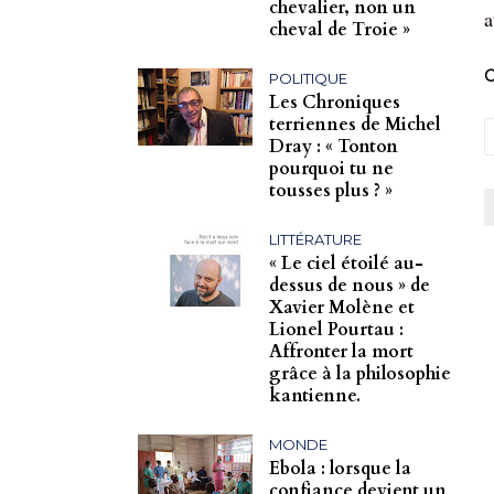
chevalier, non un
a
cheval de Troie »
C
POLITIQUE
Les Chroniques
terriennes de Michel
Dray : « Tonton
pourquoi tu ne
tousses plus ? »
LITTÉRATURE
« Le ciel étoilé au-
dessus de nous » de
Xavier Molène et
Lionel Pourtau :
Affronter la mort
grâce à la philosophie
kantienne.
MONDE
Ebola : lorsque la
confiance devient un