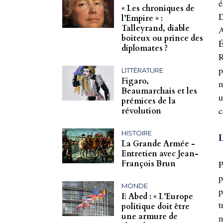
é
« Les chroniques de
D
l’Empire » :
Talleyrand, diable
A
boiteux ou prince des
É
diplomates ?
R
p
LITTÉRATURE
Figaro,
m
Beaumarchais et les
u
prémices de la
c
révolution
HISTOIRE
L
La Grande Armée -
Entretien avec Jean-
François Brun
P
p
MONDE
p
F. Abed : « L’Europe
t
politique doit être
une armure de
m