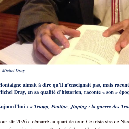
■
Michel Dray
.
ontaigne aimait à dire qu’il n’enseignait pas, mais racont
ichel Dray, en sa qualité d’historien, raconte « son » épo
ujourd’hui :
«
Trump, Poutine, Jinping : la guerre des Troi
our sûr 2026 a démarré au quart de tour. Ce triste sire de Nic