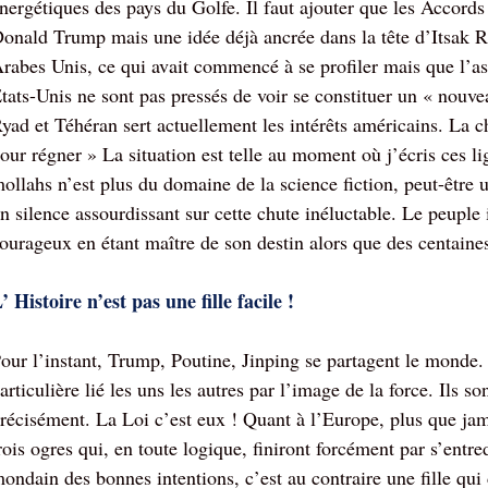
nergétiques des pays du Golfe. Il faut ajouter que les Accord
onald Trump mais une idée déjà ancrée dans la tête d’Itsak R
rabes Unis, ce qui avait commencé à se profiler mais que l’as
tats-Unis ne sont pas pressés de voir se constituer un « nouv
yad et Téhéran sert actuellement les intérêts américains. La ch
our régner » La situation est telle au moment où j’écris ces li
ollahs n’est plus du domaine de la science fiction, peut-être 
n silence assourdissant sur cette chute inéluctable. Le peuple 
ourageux en étant maître de son destin alors que des centaine
’ Histoire n’est pas une fille facile !
our l’instant, Trump, Poutine, Jinping se partagent le monde. 
articulière lié les uns les autres par l’image de la force. Ils s
récisément. La Loi c’est eux ! Quant à l’Europe, plus que jam
rois ogres qui, en toute logique, finiront forcément par s’entred
ondain des bonnes intentions, c’est au contraire une fille qui 