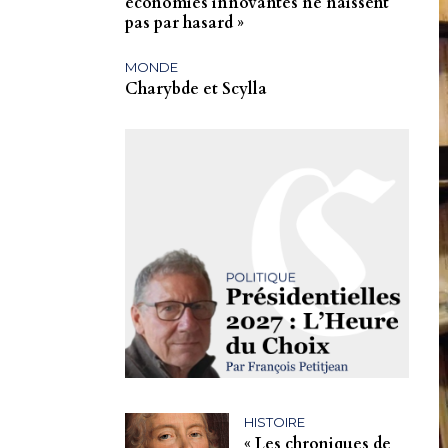
économies innovantes ne naissent
pas par hasard »
MONDE
Charybde et Scylla
HISTOIRE
« Les chroniques de