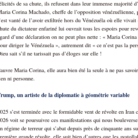
élicités de sa chute, ils refusent dans leur immense majorité d
aria Corina Machado, cheffe de l’opposition vénézuélienne, 
’est vanté de l’avoir exfiltrée hors du Vénézuéla où elle vivait 
hute du dictateur enfariné lui ouvrait tous les espoirs pour r
gard d’une déclaration on ne peut plus nette : « Maria Corina
our diriger le Vénézuela », autrement dit « ce n’est pas la p
ieu sait s’il ne tarissait pas d’éloges sur elle !
auvre Maria Corina, elle aura bien été la seule à ne pas sav
ien ni personne.
rump, un artiste de la diplomatie à géométrie variable
025 s’est terminée avec le formidable vent de révolte en Iran
026 voit se poursuivre ces manifestations qui nous bouleverse
n régime de terreur qui s’abat depuis près de cinquante ans sur
remière grande révolte, elle suit bien d’autres que les ayatol