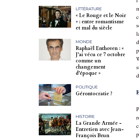
l
m
LITTÉRATURE
« Le Rouge et le Noir
c
» : entre romantisme
s
et mal du siècle
l
d
MONDE
Raphaël Enthoven : «
p
J’ai vécu ce 7 octobre
W
comme un
s
changement
d’époque »
d
POLITIQUE
E
Gérontocratie ?
P
r
HISTOIRE
La Grande Armée -
c
Entretien avec Jean-
p
François Brun