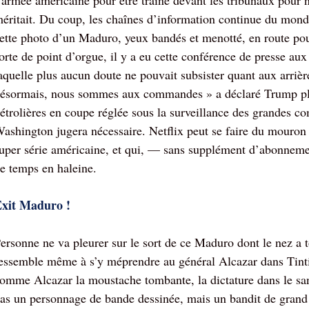
’armée américaine pour être traîné devant les tribunaux pour n
éritait. Du coup, les chaînes d’information continue du monde
ette photo d’un Maduro, yeux bandés et menotté, en route po
orte de point d’orgue, il y a eu cette conférence de presse au
aquelle plus aucun doute ne pouvait subsister quant aux arri
ésormais, nous sommes aux commandes » a déclaré Trump pla
étrolières en coupe réglée sous la surveillance des grandes 
ashington jugera nécessaire. Netflix peut se faire du mouron 
uper série américaine, et qui, — sans supplément d’abonnemen
e temps en haleine.
xit Maduro !
ersonne ne va pleurer sur le sort de ce Maduro dont le nez a to
essemble même à s’y méprendre au général Alcazar dans Tintin
omme Alcazar la moustache tombante, la dictature dans le sang
as un personnage de bande dessinée, mais un bandit de grand