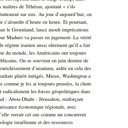
maîtres de Téhéran, ajoutant « s’ils
abattraient sur eux. Au jour d’aujourd’hui, on
de s’alourdir d’heure en heure. Et pourtant,
sur le Groenland, lance moult imprécations
que Maduro va passer en jugement. La vérité
e régime iranien aussi sûrement qu’il a fait
nte du monde, les Américains ont toujours
licains. On se souvient en juin dernier de
 d’enrichissement d’uranium, aidée en cela des
résultats plutôt mitigés. Mieux, Washington a
ose comme je les ai toujours pensées, la chute
t radicalement les forces géopolitiques dans
yad - Abou-Dhabi - Jérusalem, renforçant
uissance économique régionale, avec
’elle verrait cet axe comme un concurrent
logie israélienne et des ressources