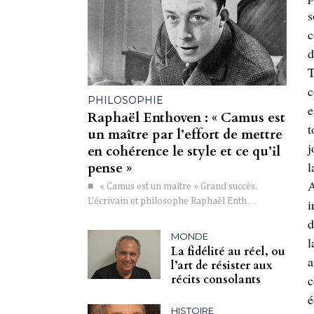
s
c
d
T
c
PHILOSOPHIE
e
Raphaël Enthoven : « Camus est
t
un maître par l’effort de mettre
j
en cohérence le style et ce qu’il
l
pense »
A
■ « Camus est un maître » Grand succès.
L’écrivain et philosophe Raphaël Enth…
i
d
MONDE
l
La fidélité au réel, ou
a
l’art de résister aux
récits consolants
c
é
HISTOIRE