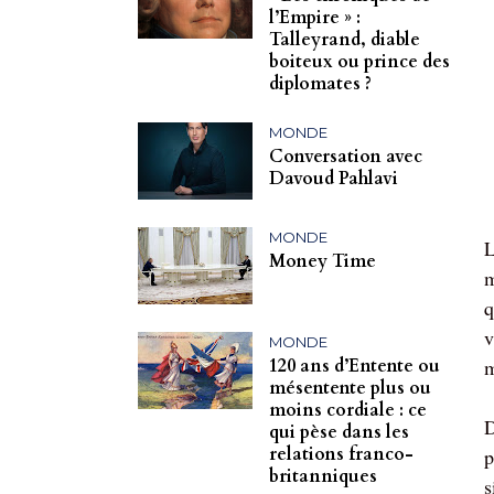
l’Empire » :
Talleyrand, diable
boiteux ou prince des
diplomates ?
MONDE
Conversation avec
Davoud Pahlavi
MONDE
L
Money Time
m
q
v
MONDE
120 ans d’Entente ou
m
mésentente plus ou
moins cordiale : ce
D
qui pèse dans les
relations franco-
p
britanniques
s