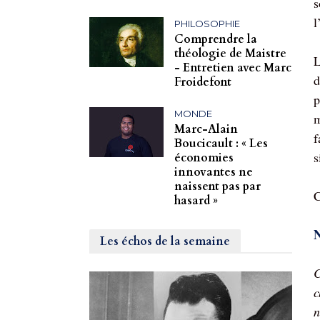
s
l
PHILOSOPHIE
Comprendre la
théologie de Maistre
L
- Entretien avec Marc
d
Froidefont
p
MONDE
m
Marc-Alain
f
Boucicault : « Les
s
économies
innovantes ne
naissent pas par
C
hasard »
N
Les échos de la semaine
C
c
n