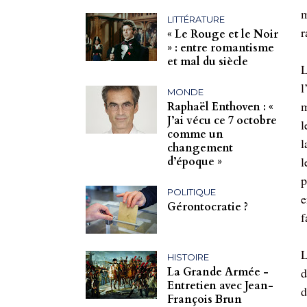
m
LITTÉRATURE
r
« Le Rouge et le Noir
» : entre romantisme
et mal du siècle
L
l
MONDE
m
Raphaël Enthoven : «
J’ai vécu ce 7 octobre
l
comme un
l
changement
l
d’époque »
p
POLITIQUE
e
Gérontocratie ?
f
L
HISTOIRE
La Grande Armée -
d
Entretien avec Jean-
d
François Brun