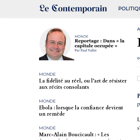
POLITIQ
A
o
MONDE
La fidélité au réel, ou l’art de résister
aux récits consolants
P
MONDE
p
Ebola : lorsque la confiance devient
un remède
L
s
MONDE
Marc-Alain Boucicault : « Les