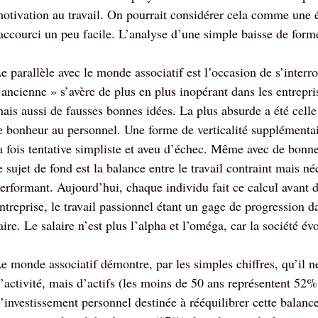
otivation au travail. On pourrait considérer cela comme une 
accourci un peu facile. L’analyse d’une simple baisse de forme
e parallèle avec le monde associatif est l’occasion de s’inter
’ancienne » s’avère de plus en plus inopérant dans les entrepris
ais aussi de fausses bonnes idées. La plus absurde a été cell
e bonheur au personnel. Une forme de verticalité supplémentai
a fois tentative simpliste et aveu d’échec. Même avec de bonne
e sujet de fond est la balance entre le travail contraint mais néc
erformant. Aujourd’hui, chaque individu fait ce calcul avant d
ntreprise, le travail passionnel étant un gage de progression d
aire. Le salaire n’est plus l’alpha et l’oméga, car la société év
e monde associatif démontre, par les simples chiffres, qu’il n
’activité, mais d’actifs (les moins de 50 ans représentent 52%
’investissement personnel destinée à rééquilibrer cette balanc