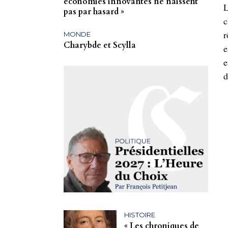
économies innovantes ne naissent
L
pas par hasard »
c
r
MONDE
Charybde et Scylla
e
e
d
HISTOIRE
« Les chroniques de