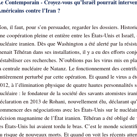
e Contemporain - Croyez-vous qu’Israël pourrait interveni
méricains contre l’Iran ?
on, il faut, pour s’en persuader, regarder les dossiers. Histor
ne coopération pleine et entière entre les États-Unis et Isra
ucléaire iranien. Dès que Washington a été alerté par la résis
enait Téhéran dans ses installations, il y a eu des efforts conj
éstabiliser ces recherches. N’oublions pas les virus mis en pla
a centrale nucléaire de Natanz. Le fonctionnement des centrif
ntièrement perturbé par cette opération. Et quand le virus a ét
012, à l’élimination physique de quatre hautes personnalités 
ucléaire : le fondateur de la société des savants atomistes iran
éclaration en 2013 de Rohani, nouvellement élu, déclarant qu’i
ommencer des négociations avec les États-Unis sur le nucléair
écision magnanime de l’État iranien. Téhéran a été obligé de v
es États-Unis lui avaient tordu le bras. C’est le monde scientif
u risque de nouveaux morts. Et quand on voit les récents atten