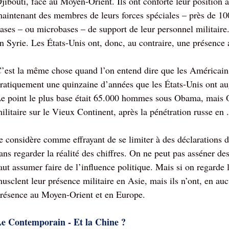
jibouti, face au Moyen-Orient. Ils ont conforté leur position
aintenant des membres de leurs forces spéciales – près de 100
ases – ou microbases – de support de leur personnel militaire.
n Syrie. Les États-Unis ont, donc, au contraire, une présence 
’est la même chose quand l’on entend dire que les Américains
ratiquement une quinzaine d’années que les États-Unis ont aug
e point le plus base était 65.000 hommes sous Obama, mais
ilitaire sur le Vieux Continent, après la pénétration russe en .
e considère comme effrayant de se limiter à des déclarations d’i
ans regarder la réalité des chiffres. On ne peut pas asséner des 
aut assumer faire de l’influence politique. Mais si on regarde l
usclent leur présence militaire en Asie, mais ils n’ont, en au
résence au Moyen-Orient et en Europe.
e Contemporain - Et la Chine ?