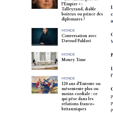
l’Empire » :
L
Talleyrand, diable
c
boiteux ou prince des
diplomates ?
a
MONDE
G
Conversation avec
M
Davoud Pahlavi
P
MONDE
Money Time
L
l
MONDE
120 ans d’Entente ou
G
mésentente plus ou
moins cordiale : ce
p
qui pèse dans les
p
relations franco-
p
britanniques