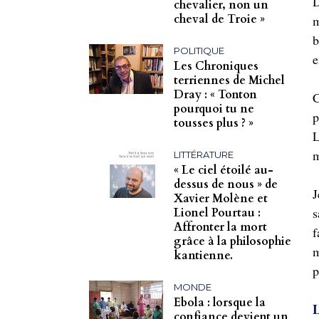
D
chevalier, non un
cheval de Troie »
m
b
POLITIQUE
e
Les Chroniques
terriennes de Michel
Dray : « Tonton
C
pourquoi tu ne
p
tousses plus ? »
L
m
LITTÉRATURE
« Le ciel étoilé au-
dessus de nous » de
J
Xavier Molène et
s
Lionel Pourtau :
Affronter la mort
f
grâce à la philosophie
m
kantienne.
p
MONDE
Ebola : lorsque la
L
confiance devient un