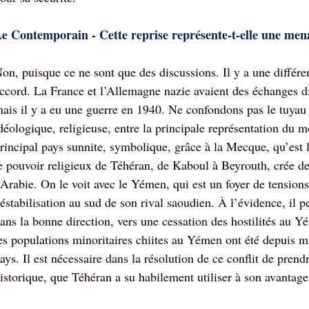
e Contemporain - Cette reprise représente-t-elle une men
on, puisque ce ne sont que des discussions. Il y a une différ
ccord. La France et l’Allemagne nazie avaient des échanges d
ais il y a eu une guerre en 1940. Ne confondons pas le tuyau e
déologique, religieuse, entre la principale représentation du
rincipal pays sunnite, symbolique, grâce à la Mecque, qu’est l
e pouvoir religieux de Téhéran, de Kaboul à Beyrouth, crée des 
’Arabie. On le voit avec le Yémen, qui est un foyer de tensions
éstabilisation au sud de son rival saoudien. À l’évidence, il 
ans la bonne direction, vers une cessation des hostilités au Y
es populations minoritaires chiites au Yémen ont été depuis m
ays. Il est nécessaire dans la résolution de ce conflit de pre
istorique, que Téhéran a su habilement utiliser à son avantage 