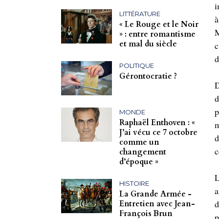
i
LITTÉRATURE
à
« Le Rouge et le Noir
M
» : entre romantisme
et mal du siècle
c
d
POLITIQUE
Gérontocratie ?
D
d
p
MONDE
Raphaël Enthoven : «
m
J’ai vécu ce 7 octobre
d
comme un
c
changement
d’époque »
L
HISTOIRE
a
La Grande Armée -
d
Entretien avec Jean-
François Brun
p