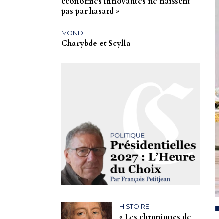
économies innovantes ne naissent
pas par hasard »
MONDE
Charybde et Scylla
HISTOIRE
« Les chroniques de