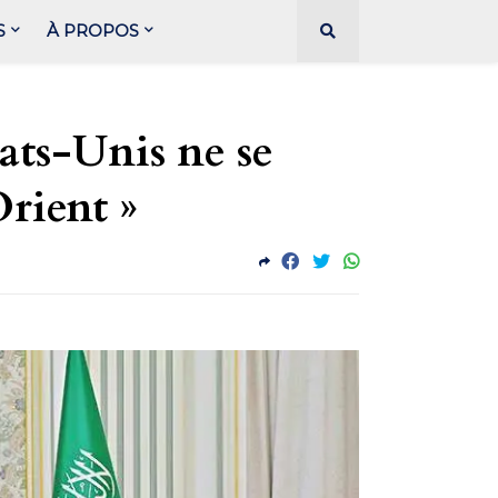
S
À PROPOS
tats-Unis ne se
rient »