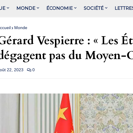
UE
MONDE
ÉCONOMIE
SOCIÉTÉ
LETTRE
ccueil
Monde
Gérard Vespierre : « Les É
dégagent pas du Moyen-O
oût 22, 2023
0