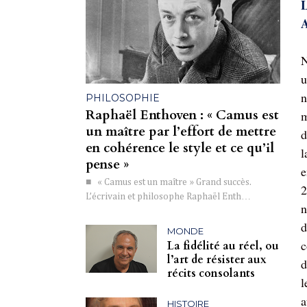
L
A
N
u
n
PHILOSOPHIE
Raphaël Enthoven : « Camus est
m
un maître par l’effort de mettre
d
en cohérence le style et ce qu’il
l
pense »
e
■ « Camus est un maître » Grand succès.
2
L’écrivain et philosophe Raphaël Enth…
n
d
MONDE
c
La fidélité au réel, ou
l’art de résister aux
d
récits consolants
l
a
HISTOIRE