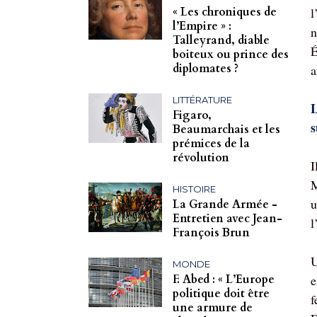
l
« Les chroniques de
l’Empire » :
n
Talleyrand, diable
É
boiteux ou prince des
diplomates ?
a
LITTÉRATURE
L
Figaro,
s
Beaumarchais et les
prémices de la
révolution
I
M
HISTOIRE
u
La Grande Armée -
Entretien avec Jean-
l
François Brun
U
MONDE
e
F. Abed : « L’Europe
politique doit être
f
une armure de