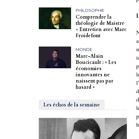
PHILOSOPHIE
L
Comprendre la
théologie de Maistre
- Entretien avec Marc
N
Froidefont
a
m
MONDE
Marc-Alain
i
Boucicault : « Les
p
économies
l
innovantes ne
naissent pas par
l
hasard »
d
d
Les échos de la semaine
l
p
h