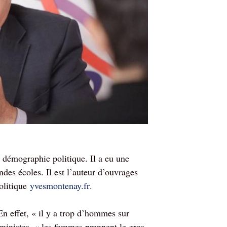
 démographie politi
que. Il a eu une
ndes écoles. Il est l’auteur d’ouvrages
olitique
yvesmontenay.fr
.
En effet, « il y a trop d’hommes sur
féministes, « les femmes prennent le gros