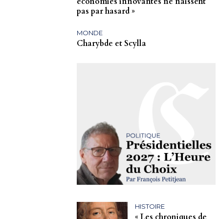
économies innovantes ne naissent
pas par hasard »
MONDE
Charybde et Scylla
HISTOIRE
« Les chroniques de