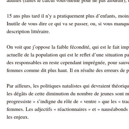
adultes (faites le calcul vous-même pour ne pas alourdir), 
15 ans plus tard il n’y a pratiquement plus d’enfants, moi
Inutile de vous dire ce qui va se passer, ou, si vous manq
description littéraire
.
On voit que j’oppose la faible fécondité, qui est le fait imp
actuelle de la population qui est le reflet d’une situation p
des responsables en reste cependant imprégnée, pour sauver
femmes comme dit plus haut. Il en résulte des erreurs de 
Par ailleurs, les politiques natalistes qui devraient théor
les dégâts de cette diminution du nombre de jeunes sont 
progressiste » s’indigne du rôle de « ventre » que les « trad
femmes. Les adjectifs « réactionnaires » et « nauséabonds 
les enjeux.