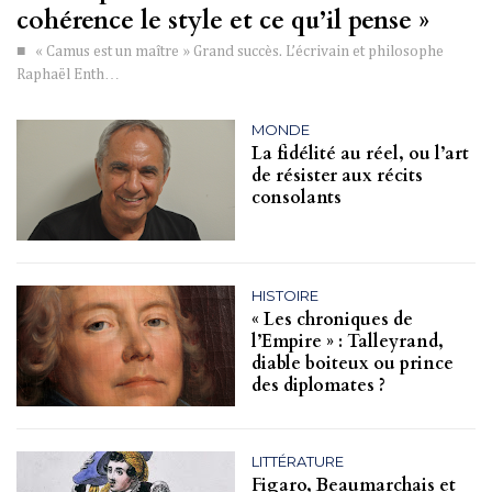
cohérence le style et ce qu’il pense »
■ « Camus est un maître » Grand succès. L’écrivain et philosophe
Raphaël Enth…
MONDE
La fidélité au réel, ou l’art
de résister aux récits
consolants
HISTOIRE
« Les chroniques de
l’Empire » : Talleyrand,
diable boiteux ou prince
des diplomates ?
LITTÉRATURE
Figaro, Beaumarchais et