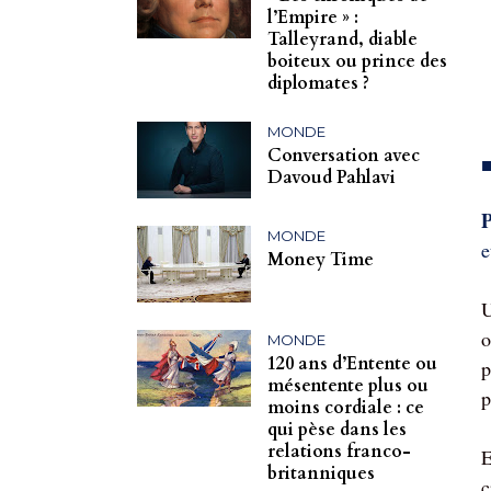
l’Empire » :
Talleyrand, diable
boiteux ou prince des
diplomates ?
MONDE
Conversation avec
Davoud Pahlavi
P
MONDE
e
Money Time
U
o
MONDE
120 ans d’Entente ou
p
mésentente plus ou
p
moins cordiale : ce
qui pèse dans les
relations franco-
E
britanniques
c