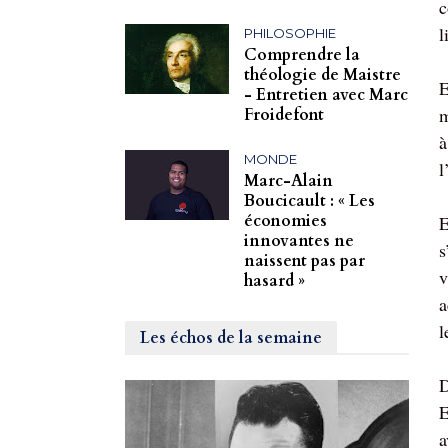
c
l
PHILOSOPHIE
Comprendre la
théologie de Maistre
E
- Entretien avec Marc
m
Froidefont
à
MONDE
l
Marc-Alain
Boucicault : « Les
économies
E
innovantes ne
s
naissent pas par
v
hasard »
a
l
Les échos de la semaine
D
E
a