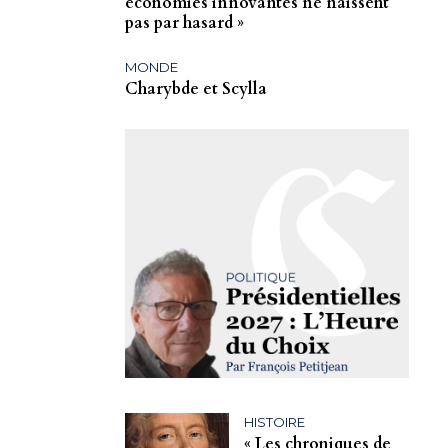
économies innovantes ne naissent
pas par hasard »
MONDE
Charybde et Scylla
HISTOIRE
« Les chroniques de