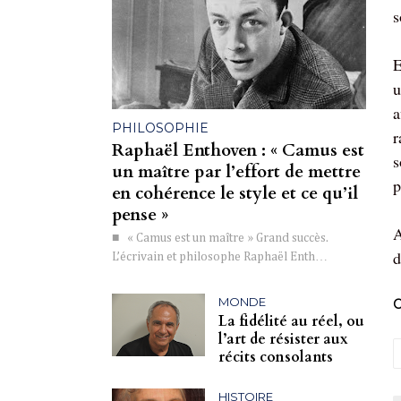
s
E
u
a
PHILOSOPHIE
r
Raphaël Enthoven : « Camus est
s
un maître par l’effort de mettre
p
en cohérence le style et ce qu’il
pense »
A
■ « Camus est un maître » Grand succès.
d
L’écrivain et philosophe Raphaël Enth…
MONDE
C
La fidélité au réel, ou
l’art de résister aux
récits consolants
HISTOIRE