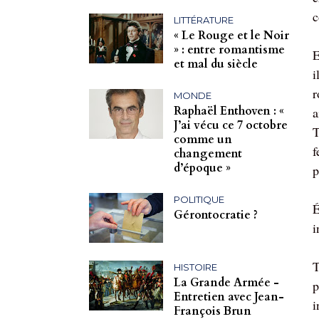
c
LITTÉRATURE
« Le Rouge et le Noir
» : entre romantisme
E
et mal du siècle
i
r
MONDE
Raphaël Enthoven : «
a
J’ai vécu ce 7 octobre
T
comme un
f
changement
d’époque »
p
POLITIQUE
É
Gérontocratie ?
i
T
HISTOIRE
La Grande Armée -
p
Entretien avec Jean-
i
François Brun