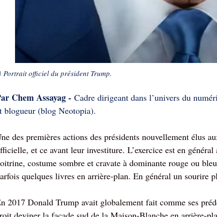
■
Portrait officiel du président Trump.
ar Chem Assayag -
Cadre dirigeant dans l’univers du numéri
t blogueur (blog Neotopia).
ne des premières actions des présidents nouvellement élus aux
fficielle, et ce avant leur investiture. L’exercice est en généra
oitrine, costume sombre et cravate à dominante rouge ou bleu
arfois quelques livres en arrière-plan. En général un sourire p
n 2017 Donald Trump avait globalement fait comme ses prédé
roit deviner la façade sud de la Maison-Blanche en arrière-pla